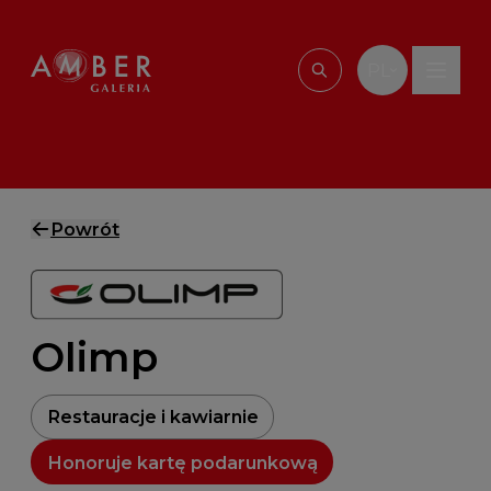
Przejdź do treści
PL
Wpisz, czego szu
Powrót
Olimp
Restauracje i kawiarnie
Honoruje kartę podarunkową