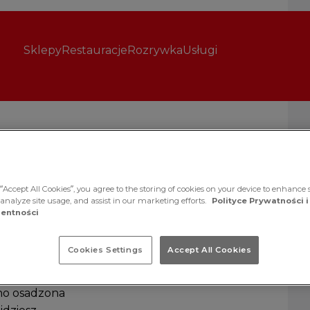
Sklepy
Restauracje
Rozrywka
Usługi
“Accept All Cookies”, you agree to the storing of cookies on your device to enhance s
 analyze site usage, and assist in our marketing efforts.
Polityce Prywatności i
entności
Cookies Settings
Accept All Cookies
no osadzona