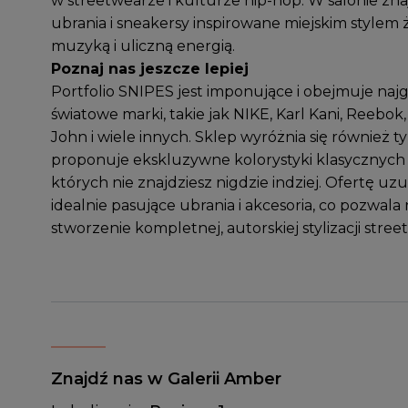
w streetwearze i kulturze hip-hop. W salonie zna
ubrania i sneakersy inspirowane miejskim stylem ż
muzyką i uliczną energią.
Poznaj nas jeszcze lepiej
Portfolio SNIPES jest imponujące i obejmuje naj
światowe marki, takie jak NIKE, Karl Kani, Reebok,
John i wiele innych. Sklep wyróżnia się również t
proponuje ekskluzywne kolorystyki klasycznych
których nie znajdziesz nigdzie indziej. Ofertę uzu
idealnie pasujące ubrania i akcesoria, co pozwala
stworzenie kompletnej, autorskiej stylizacji stre
Znajdź nas w Galerii Amber