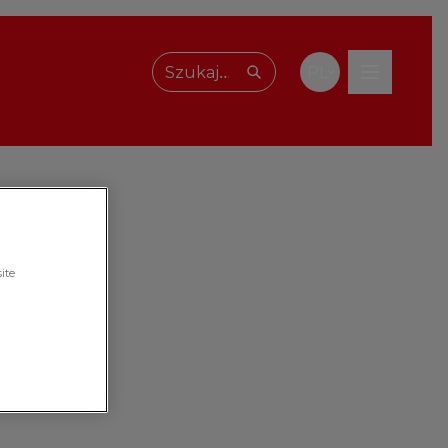
PL
Wpisz, czego szukasz
ite