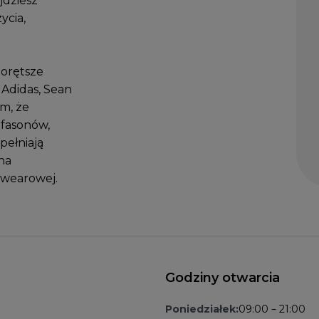
jdziesz
ycia,
gorętsze
 Adidas, Sean
ym, że
 fasonów,
pełniają
 na
etwearowej.
Godziny otwarcia
Poniedziałek:
09:00 – 21:00