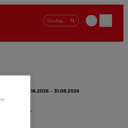
PL
Wpisz, czego szukasz
promocji:
24.06.2026 – 31.08.2026
ite
Wojas