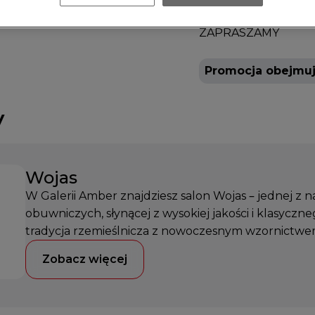
Oferta ważna w skl
ZAPRASZAMY
Promocja obejmuj
y
Wojas
W Galerii Amber znajdziesz salon Wojas – jednej z 
obuwniczych, słynącej z wysokiej jakości i klasyczneg
tradycja rzemieślnicza z nowoczesnym wzornictwe
Zobacz więcej