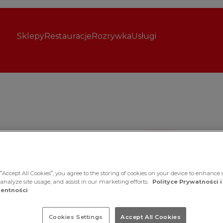
Sklepy
Restauracje
Rozrywka
Usługi
Obuwie
Czas obowiązywania 
“Accept All Cookies”, you agree to the storing of cookies on your device to enhance s
SALE w 
 analyze site usage, and assist in our marketing efforts.
Polityce Prywatności i
entności
Cookies Settings
Accept All Cookies
Rabaty do -50%