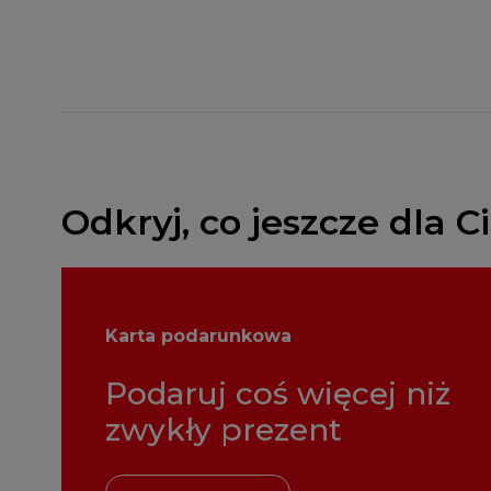
Odkryj, co jeszcze dla 
Karta podarunkowa
Podaruj coś więcej niż
zwykły prezent