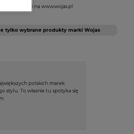
epach WOJAS i na www.wojas.pl
e tylko wybrane produkty marki Wojas
największych polskich marek
o stylu. To własnie tu spotyka się
m.