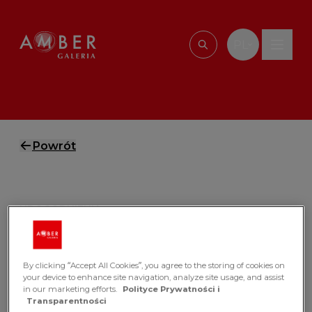
Przejdź do treści
PL
Wpisz, czego szu
Powrót
UDO­GOD­NIE­NIA
Cen­trum roz­ryw­ki
Cra­zy Tic­ket
By clicking “Accept All Cookies”, you agree to the storing of cookies on
your device to enhance site navigation, analyze site usage, and assist
in our marketing efforts.
Polityce Prywatności i
Crazy Ticket to miejsce, gdzie zabawa nigdy się
Transparentności